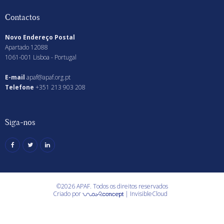
Contactos
Novo Endereço Postal
Apartado 12088
1061-001 Lisboa - Portugal
E-mail
apaf@apaf.org.pt
Telefone
+351 213 903 208
Siga-nos
©2026 APAF. Todos os direitos reservados
Criado por
|
InvisibleCloud